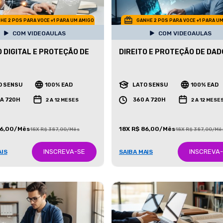
HE 2 POS PARA VOCE +1 PARA UM AMIGO
GANHE 2 POS PARA VOCE +1 PARA U
COM VIDEOAULAS
COM VIDEOAULAS
O DIGITAL E PROTEÇÃO DE
DIREITO E PROTEÇÃO DE DA
O SENSU
100% EAD
LATO SENSU
100% EAD
 A 720H
360 A 720H
2 A 12 MESES
2 A 12 MESE
86,00/Mês
18X R$ 86,00/Mês
18X R$ 387,00/Mês
18X R$ 387,00/Mê
INSCREVA-SE
INSCREVA
AIS
SAIBA MAIS