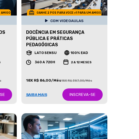
M AMIGO
GANHE 2 POS PARA VOCE +1 PARA UM AMIGO
COM VIDEOAULAS
DOS
DOCÊNCIA EM SEGURANÇA
PÚBLICA E PRÁTICAS
PEDAGÓGICAS
LATO SENSU
100% EAD
360 A 720H
S
2 A 12 MESES
18X R$ 86,00/Mês
s
18X R$ 387,00/Mês
-SE
INSCREVA-SE
SAIBA MAIS