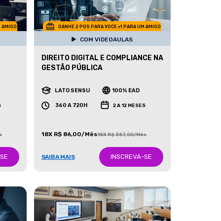
M AMIGO
GANHE 2 POS PARA VOCE +1 PARA UM AMIGO
COM VIDEOAULAS
DIREITO DIGITAL E COMPLIANCE NA
GESTÃO PÚBLICA
LATO SENSU
100% EAD
360 A 720H
S
2 A 12 MESES
18X R$ 86,00/Mês
s
18X R$ 387,00/Mês
-SE
INSCREVA-SE
SAIBA MAIS