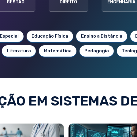
GESTÃO
DIREITO
ENGENHARIA
Especial
Educação Física
Ensino a Distância
Literatura
Matemática
Pedagogia
Teolog
ÃO EM SISTEMAS D