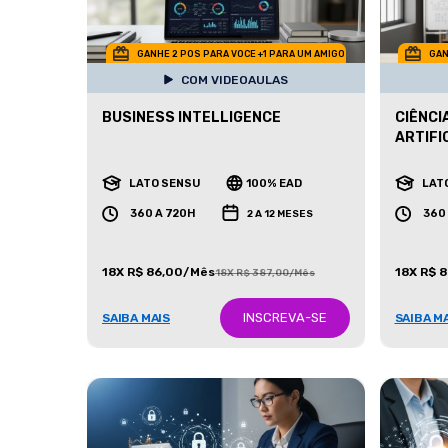
GANHE 2 POS PARA VOCE +1 PARA UM AMIGO
GAN
COM VIDEOAULAS
BUSINESS INTELLIGENCE
CIÊNCI
ARTIFI
LATO SENSU
100% EAD
LAT
360 A 720H
360
2 A 12 MESES
18X R$ 86,00/Mês
18X R$ 
18X R$ 387,00/Mês
INSCREVA-SE
SAIBA MAIS
SAIBA M