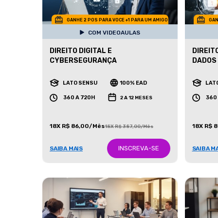
GANHE 2 POS PARA VOCE +1 PARA UM AMIGO
GAN
COM VIDEOAULAS
DIREITO DIGITAL E
DIREIT
CYBERSEGURANÇA
DADOS
LATO SENSU
100% EAD
LAT
360 A 720H
360
2 A 12 MESES
18X R$ 86,00/Mês
18X R$ 
18X R$ 387,00/Mês
INSCREVA-SE
SAIBA MAIS
SAIBA M