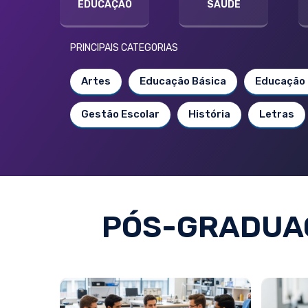
EDUCAÇÃO
SAÚDE
PRINCIPAIS CATEGORIAS
Artes
Educação Básica
Educação 
Gestão Escolar
História
Letras
PÓS-GRADUAÇ