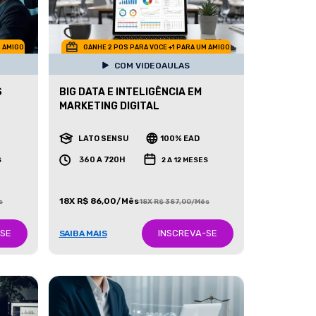
M AMIGO
GANHE 2 POS PARA VOCE +1 PARA UM AMIGO
COM VIDEOAULAS
S
BIG DATA E INTELIGÊNCIA EM
MARKETING DIGITAL
LATO SENSU
100% EAD
360 A 720H
S
2 A 12 MESES
18X R$ 86,00/Mês
s
18X R$ 387,00/Mês
-SE
INSCREVA-SE
SAIBA MAIS