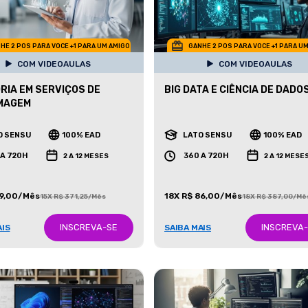
HE 2 POS PARA VOCE +1 PARA UM AMIGO
GANHE 2 POS PARA VOCE +1 PARA U
COM VIDEOAULAS
COM VIDEOAULAS
RIA EM SERVIÇOS DE
BIG DATA E CIÊNCIA DE DADO
MAGEM
O SENSU
100% EAD
LATO SENSU
100% EAD
 A 720H
360 A 720H
2 A 12 MESES
2 A 12 MESE
99,00/Mês
18X R$ 86,00/Mês
15X R$ 371,25/Mês
18X R$ 387,00/Mê
INSCREVA-SE
INSCREVA
AIS
SAIBA MAIS