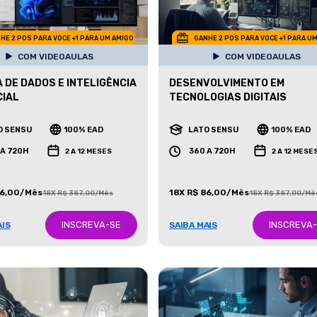
HE 2 POS PARA VOCE +1 PARA UM AMIGO
GANHE 2 POS PARA VOCE +1 PARA U
COM VIDEOAULAS
COM VIDEOAULAS
A DE DADOS E INTELIGÊNCIA
DESENVOLVIMENTO EM
CIAL
TECNOLOGIAS DIGITAIS
O SENSU
100% EAD
LATO SENSU
100% EAD
 A 720H
360 A 720H
2 A 12 MESES
2 A 12 MESE
86,00/Mês
18X R$ 86,00/Mês
18X R$ 387,00/Mês
18X R$ 387,00/Mê
INSCREVA-SE
INSCREVA
AIS
SAIBA MAIS