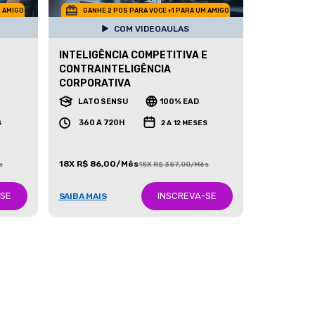
M AMIGO
GANHE 2 POS PARA VOCE +1 PARA UM AMIGO
COM VIDEOAULAS
INTELIGÊNCIA COMPETITIVA E
CONTRAINTELIGÊNCIA
CORPORATIVA
LATO SENSU
100% EAD
360 A 720H
S
2 A 12 MESES
18X R$ 86,00/Mês
s
18X R$ 387,00/Mês
-SE
INSCREVA-SE
SAIBA MAIS