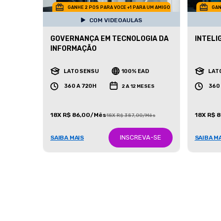
GANHE 2 POS PARA VOCE +1 PARA UM AMIGO
GAN
COM VIDEOAULAS
GOVERNANÇA EM TECNOLOGIA DA
INTELI
INFORMAÇÃO
LATO SENSU
100% EAD
LAT
360 A 720H
360
2 A 12 MESES
18X R$ 86,00/Mês
18X R$ 
18X R$ 387,00/Mês
INSCREVA-SE
SAIBA MAIS
SAIBA M