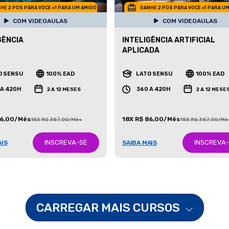
HE 2 POS PARA VOCE +1 PARA UM AMIGO
GANHE 2 POS PARA VOCE +1 PARA U
COM VIDEOAULAS
COM VIDEOAULAS
GÊNCIA
INTELIGÊNCIA ARTIFICIAL
APLICADA
O SENSU
100% EAD
LATO SENSU
100% EAD
 A 420H
360 A 420H
2 A 12 MESES
2 A 12 MESE
86,00/Mês
18X R$ 86,00/Mês
18X R$ 387,00/Mês
18X R$ 387,00/Mê
INSCREVA-SE
INSCREVA
AIS
SAIBA MAIS
CARREGAR MAIS CURSOS