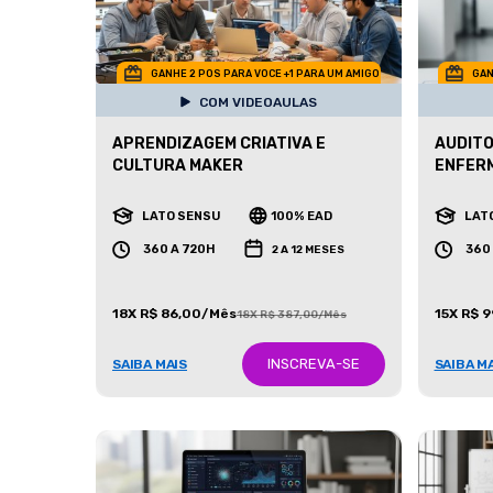
GANHE 2 POS PARA VOCE +1 PARA UM AMIGO
GAN
COM VIDEOAULAS
APRENDIZAGEM CRIATIVA E
AUDITO
CULTURA MAKER
ENFER
LATO SENSU
100% EAD
LAT
360 A 720H
360
2 A 12 MESES
18X R$ 86,00/Mês
15X R$ 
18X R$ 387,00/Mês
INSCREVA-SE
SAIBA MAIS
SAIBA M