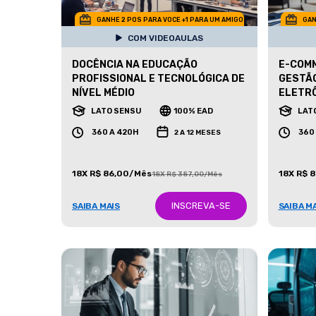
GANHE 2 POS PARA VOCE +1 PARA UM AMIGO
GAN
COM VIDEOAULAS
DOCÊNCIA NA EDUCAÇÃO
E-COM
PROFISSIONAL E TECNOLÓGICA DE
GESTÃO
NÍVEL MÉDIO
ELETR
LATO SENSU
100% EAD
LAT
360 A 420H
360
2 A 12 MESES
18X R$ 86,00/Mês
18X R$ 
18X R$ 387,00/Mês
INSCREVA-SE
SAIBA MAIS
SAIBA M