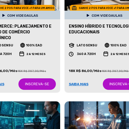
HE 2 POS PARA VOCE +1 PARA UM AMIGO
GANHE 2 POS PARA VOCE +1 PARA U
COM VIDEOAULAS
COM VIDEOAULAS
MERCE: PLANEJAMENTO E
ENSINO HÍBRIDO E TECNOLOG
 DE COMÉRCIO
EDUCACIONAIS
ÔNICO
O SENSU
100% EAD
LATO SENSU
100% EAD
 A 720H
360 A 720H
2 A 12 MESES
2 A 12 MESE
86,00/Mês
18X R$ 86,00/Mês
18X R$ 387,00/Mês
18X R$ 387,00/Mê
INSCREVA-SE
INSCREVA
AIS
SAIBA MAIS