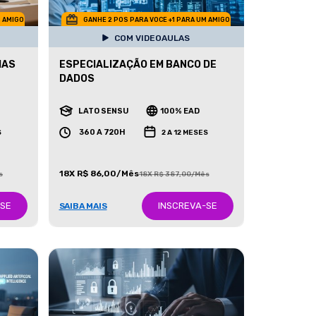
M AMIGO
GANHE 2 POS PARA VOCE +1 PARA UM AMIGO
COM VIDEOAULAS
IAS
ESPECIALIZAÇÃO EM BANCO DE
DADOS
LATO SENSU
100% EAD
360 A 720H
S
2 A 12 MESES
18X R$ 86,00/Mês
s
18X R$ 387,00/Mês
-SE
INSCREVA-SE
SAIBA MAIS