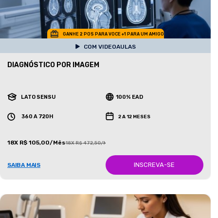
GANHE 2 POS PARA VOCE +1 PARA UM AMIGO
COM VIDEOAULAS
DIAGNÓSTICO POR IMAGEM
LATO SENSU
100% EAD
360 A 720H
2 A 12 MESES
18X R$ 105,00/Mês
18X R$ 472,50/Mês
INSCREVA-SE
SAIBA MAIS