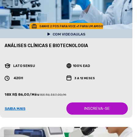
GANHE 2 POS PARA VOCE +1 PARA UM AMIGO
COM VIDEOAULAS
ANÁLISES CLÍNICAS E BIOTECNOLOGIA
LATO SENSU
100% EAD
420H
3 A 12 MESES
18X R$ 86,00/Mês
18X R$ 387,00/Mês
INSCREVA-SE
SAIBA MAIS