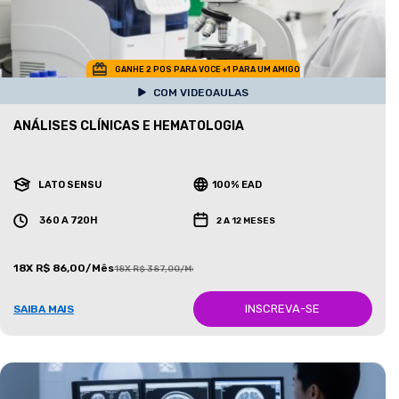
GANHE 2 POS PARA VOCE +1 PARA UM AMIGO
COM VIDEOAULAS
ANÁLISES CLÍNICAS E HEMATOLOGIA
LATO SENSU
100% EAD
360 A 720H
2 A 12 MESES
18X R$ 86,00/Mês
18X R$ 387,00/Mês
INSCREVA-SE
SAIBA MAIS