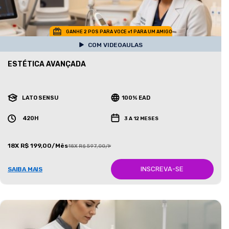
GANHE 2 POS PARA VOCE +1 PARA UM AMIGO
COM VIDEOAULAS
ESTÉTICA AVANÇADA
LATO SENSU
100% EAD
420H
3 A 12 MESES
18X R$ 199,00/Mês
18X R$ 597,00/Mês
INSCREVA-SE
SAIBA MAIS