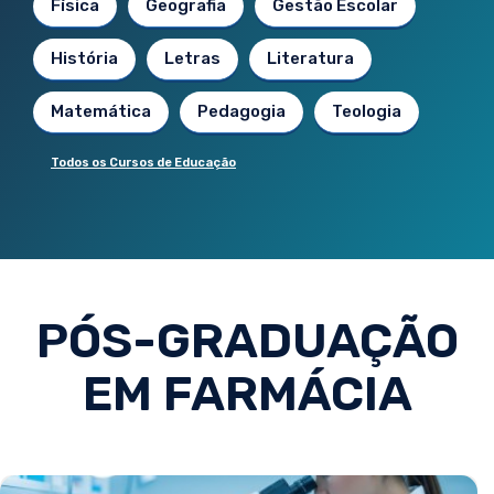
Física
Geografia
Gestão Escolar
História
Letras
Literatura
Matemática
Pedagogia
Teologia
Todos os Cursos de Educação
PÓS-GRADUAÇÃO
EM FARMÁCIA