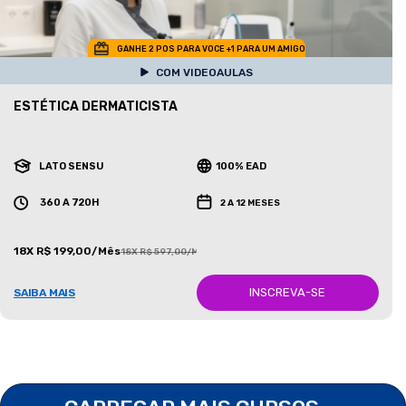
GANHE 2 POS PARA VOCE +1 PARA UM AMIGO
COM VIDEOAULAS
ESTÉTICA DERMATICISTA
LATO SENSU
100% EAD
360 A 720H
2 A 12 MESES
18X R$ 199,00/Mês
18X R$ 597,00/Mês
INSCREVA-SE
SAIBA MAIS