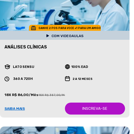
GANHE 2 POS PARA VOCE +1 PARA UM AMIGO
COM VIDEOAULAS
ANÁLISES CLÍNICAS
LATO SENSU
100% EAD
360 A 720H
2 A 12 MESES
18X R$ 86,00/Mês
18X R$ 387,00/Mês
INSCREVA-SE
SAIBA MAIS