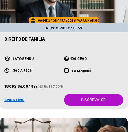
GANHE 2 POS PARA VOCE +1 PARA UM AMIGO
COM VIDEOAULAS
DIREITO DE FAMÍLIA
LATO SENSU
100% EAD
360 A 720H
2 A 12 MESES
18X R$ 86,00/Mês
18X R$ 387,00/Mês
INSCREVA-SE
SAIBA MAIS