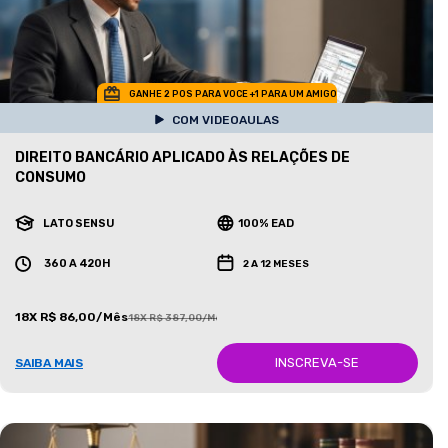
GANHE 2 POS PARA VOCE +1 PARA UM AMIGO
COM VIDEOAULAS
DIREITO BANCÁRIO APLICADO ÀS RELAÇÕES DE
CONSUMO
LATO SENSU
100% EAD
360 A 420H
2 A 12 MESES
18X R$ 86,00/Mês
18X R$ 387,00/Mês
INSCREVA-SE
SAIBA MAIS