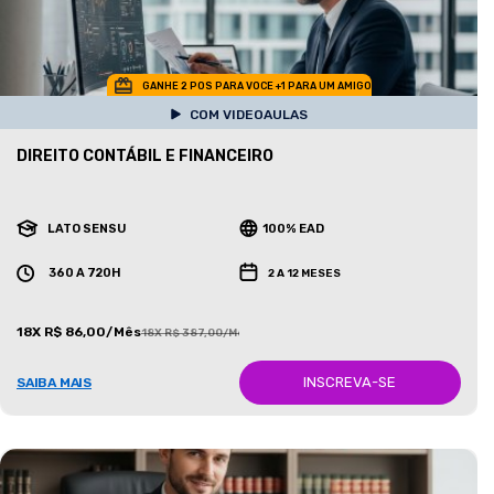
GANHE 2 POS PARA VOCE +1 PARA UM AMIGO
COM VIDEOAULAS
DIREITO CONTÁBIL E FINANCEIRO
LATO SENSU
100% EAD
360 A 720H
2 A 12 MESES
18X R$ 86,00/Mês
18X R$ 387,00/Mês
INSCREVA-SE
SAIBA MAIS