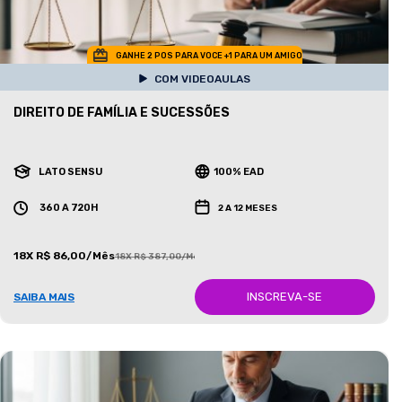
GANHE 2 POS PARA VOCE +1 PARA UM AMIGO
COM VIDEOAULAS
DIREITO DE FAMÍLIA E SUCESSÕES
LATO SENSU
100% EAD
360 A 720H
2 A 12 MESES
18X R$ 86,00/Mês
18X R$ 387,00/Mês
INSCREVA-SE
SAIBA MAIS