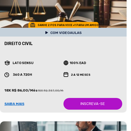
GANHE 2 POS PARA VOCE +1 PARA UM AMIGO
COM VIDEOAULAS
DIREITO CIVIL
LATO SENSU
100% EAD
360 A 720H
2 A 12 MESES
18X R$ 86,00/Mês
18X R$ 387,00/Mês
INSCREVA-SE
SAIBA MAIS