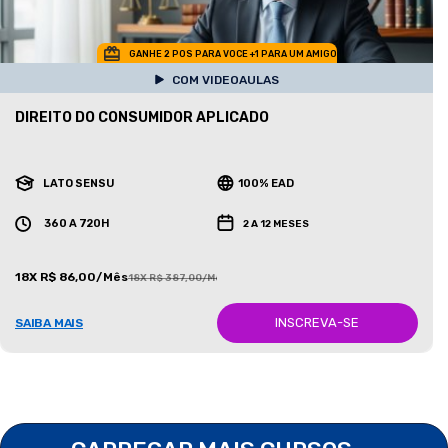
GANHE 2 POS PARA VOCE +1 PARA UM AMIGO
COM VIDEOAULAS
DIREITO DO CONSUMIDOR APLICADO
LATO SENSU
100% EAD
360 A 720H
2 A 12 MESES
18X R$ 86,00/Mês
18X R$ 387,00/Mês
INSCREVA-SE
SAIBA MAIS