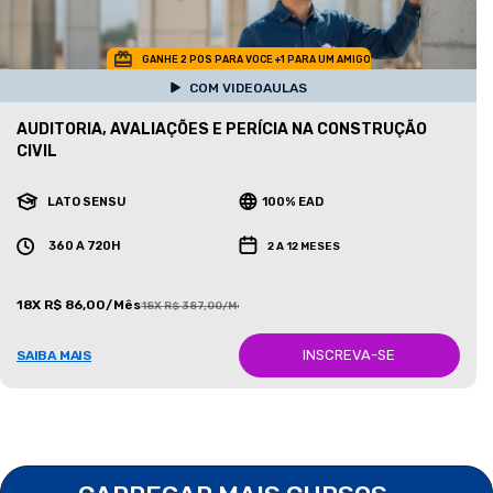
GANHE 2 POS PARA VOCE +1 PARA UM AMIGO
COM VIDEOAULAS
AUDITORIA, AVALIAÇÕES E PERÍCIA NA CONSTRUÇÃO
CIVIL
LATO SENSU
100% EAD
360 A 720H
2 A 12 MESES
18X R$ 86,00/Mês
18X R$ 387,00/Mês
INSCREVA-SE
SAIBA MAIS