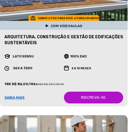
GANHE 2 POS PARA VOCE +1 PARA UM AMIGO
COM VIDEOAULAS
ARQUITETURA, CONSTRUÇÃO E GESTÃO DE EDIFICAÇÕES
SUSTENTÁVEIS
LATO SENSU
100% EAD
360 A 720H
2 A 12 MESES
18X R$ 86,00/Mês
18X R$ 387,00/Mês
INSCREVA-SE
SAIBA MAIS