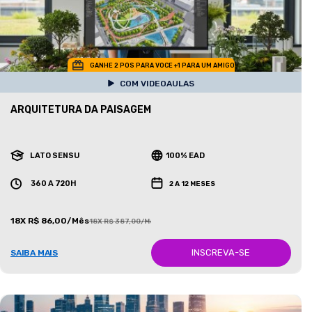
GANHE 2 POS PARA VOCE +1 PARA UM AMIGO
COM VIDEOAULAS
ARQUITETURA DA PAISAGEM
LATO SENSU
100% EAD
360 A 720H
2 A 12 MESES
18X R$ 86,00/Mês
18X R$ 387,00/Mês
INSCREVA-SE
SAIBA MAIS