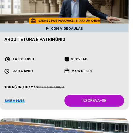
GANHE 2 POS PARA VOCE +1 PARA UM AMIGO
COM VIDEOAULAS
ARQUITETURA E PATRIMÔNIO
LATO SENSU
100% EAD
360 A 420H
2 A 12 MESES
18X R$ 86,00/Mês
18X R$ 387,00/Mês
INSCREVA-SE
SAIBA MAIS