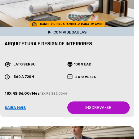
GANHE 2 POS PARA VOCE +1 PARA UM AMIGO
COM VIDEOAULAS
ARQUITETURA E DESIGN DE INTERIORES
LATO SENSU
100% EAD
360 A 720H
2 A 12 MESES
18X R$ 86,00/Mês
18X R$ 387,00/Mês
INSCREVA-SE
SAIBA MAIS