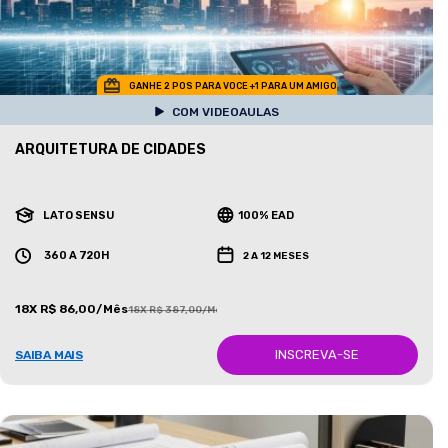
GANHE 2 POS PARA VOCE +1 PARA UM AMIGO
COM VIDEOAULAS
ARQUITETURA DE CIDADES
LATO SENSU
100% EAD
360 A 720H
2 A 12 MESES
18X R$ 86,00/Mês
18X R$ 387,00/Mês
INSCREVA-SE
SAIBA MAIS