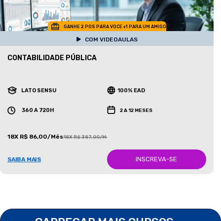
GANHE 2 POS PARA VOCE +1 PARA UM AMIGO
COM VIDEOAULAS
CONTABILIDADE PÚBLICA
LATO SENSU
100% EAD
360 A 720H
2 A 12 MESES
18X R$ 86,00/Mês
18X R$ 387,00/Mês
INSCREVA-SE
SAIBA MAIS