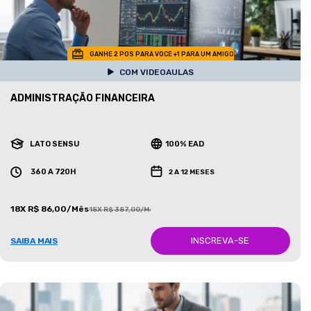
GANHE 2 POS PARA VOCE +1 PARA UM AMIGO
COM VIDEOAULAS
ADMINISTRAÇÃO FINANCEIRA
LATO SENSU
100% EAD
360 A 720H
2 A 12 MESES
18X R$ 86,00/Mês
18X R$ 387,00/Mês
INSCREVA-SE
SAIBA MAIS