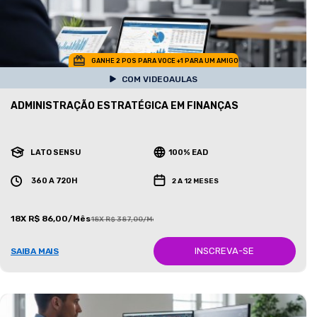
GANHE 2 POS PARA VOCE +1 PARA UM AMIGO
COM VIDEOAULAS
ADMINISTRAÇÃO ESTRATÉGICA EM FINANÇAS
LATO SENSU
100% EAD
360 A 720H
2 A 12 MESES
18X R$ 86,00/Mês
18X R$ 387,00/Mês
INSCREVA-SE
SAIBA MAIS