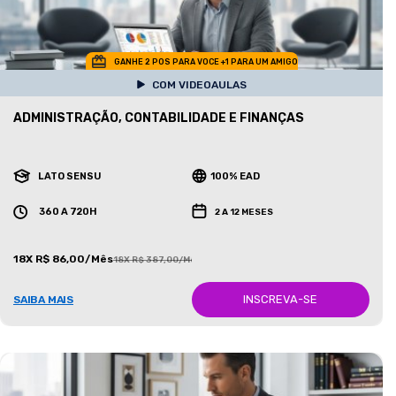
GANHE 2 POS PARA VOCE +1 PARA UM AMIGO
COM VIDEOAULAS
ADMINISTRAÇÃO, CONTABILIDADE E FINANÇAS
LATO SENSU
100% EAD
360 A 720H
2 A 12 MESES
18X R$ 86,00/Mês
18X R$ 387,00/Mês
INSCREVA-SE
SAIBA MAIS