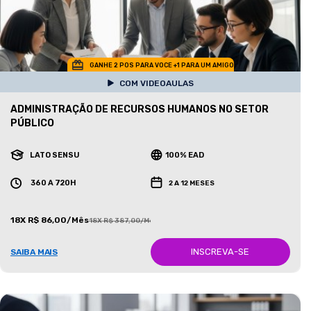
GANHE 2 POS PARA VOCE +1 PARA UM AMIGO
COM VIDEOAULAS
ADMINISTRAÇÃO DE RECURSOS HUMANOS NO SETOR
PÚBLICO
LATO SENSU
100% EAD
360 A 720H
2 A 12 MESES
18X R$ 86,00/Mês
18X R$ 387,00/Mês
INSCREVA-SE
SAIBA MAIS