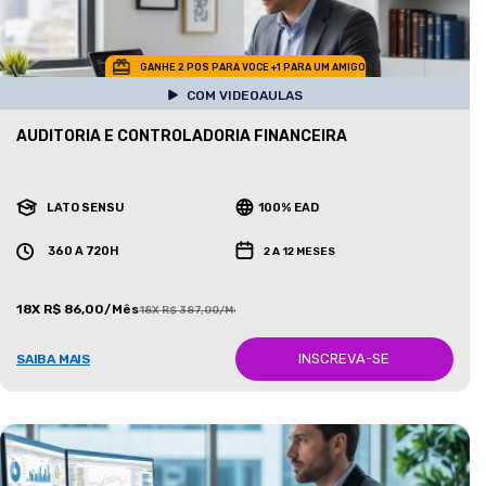
GANHE 2 POS PARA VOCE +1 PARA UM AMIGO
COM VIDEOAULAS
AUDITORIA E CONTROLADORIA FINANCEIRA
LATO SENSU
100% EAD
360 A 720H
2 A 12 MESES
18X R$ 86,00/Mês
18X R$ 387,00/Mês
INSCREVA-SE
SAIBA MAIS