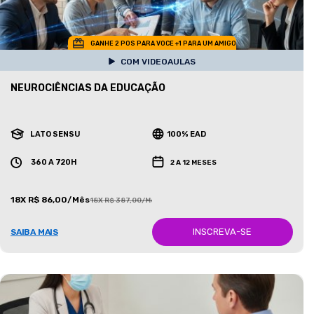
GANHE 2 POS PARA VOCE +1 PARA UM AMIGO
COM VIDEOAULAS
NEUROCIÊNCIAS DA EDUCAÇÃO
LATO SENSU
100% EAD
360 A 720H
2 A 12 MESES
18X R$ 86,00/Mês
18X R$ 387,00/Mês
INSCREVA-SE
SAIBA MAIS