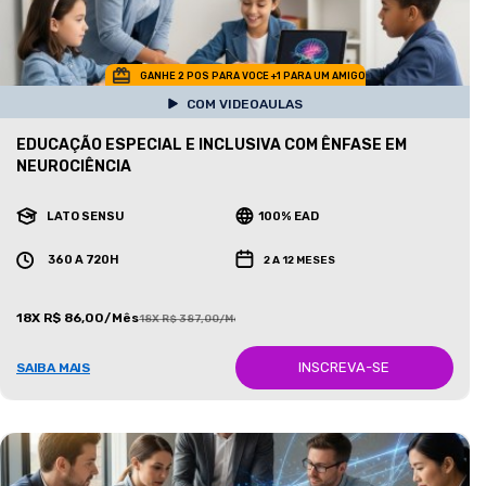
GANHE 2 POS PARA VOCE +1 PARA UM AMIGO
COM VIDEOAULAS
EDUCAÇÃO ESPECIAL E INCLUSIVA COM ÊNFASE EM
NEUROCIÊNCIA
LATO SENSU
100% EAD
360 A 720H
2 A 12 MESES
18X R$ 86,00/Mês
18X R$ 387,00/Mês
INSCREVA-SE
SAIBA MAIS