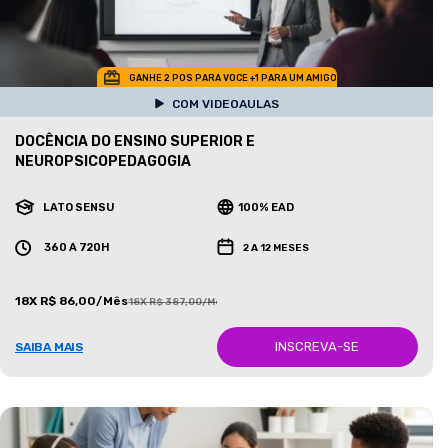
GANHE 2 POS PARA VOCE +1 PARA UM AMIGO
COM VIDEOAULAS
DOCÊNCIA DO ENSINO SUPERIOR E
NEUROPSICOPEDAGOGIA
LATO SENSU
100% EAD
360 A 720H
2 A 12 MESES
18X R$ 86,00/Mês
18X R$ 387,00/Mês
INSCREVA-SE
SAIBA MAIS