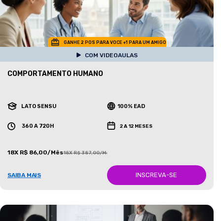
GANHE 2 POS PARA VOCE +1 PARA UM AMIGO
COM VIDEOAULAS
COMPORTAMENTO HUMANO
LATO SENSU
100% EAD
360 A 720H
2 A 12 MESES
18X R$ 86,00/Mês
18X R$ 387,00/Mês
INSCREVA-SE
SAIBA MAIS