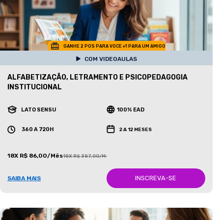
GANHE 2 POS PARA VOCE +1 PARA UM AMIGO
COM VIDEOAULAS
ALFABETIZAÇÃO, LETRAMENTO E PSICOPEDAGOGIA
INSTITUCIONAL
LATO SENSU
100% EAD
360 A 720H
2 A 12 MESES
18X R$ 86,00/Mês
18X R$ 387,00/Mês
INSCREVA-SE
SAIBA MAIS