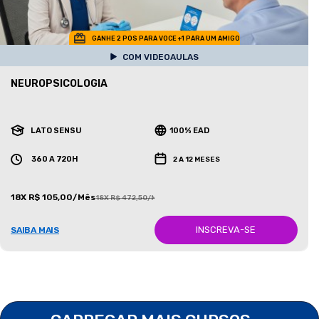
GANHE 2 POS PARA VOCE +1 PARA UM AMIGO
COM VIDEOAULAS
NEUROPSICOLOGIA
LATO SENSU
100% EAD
360 A 720H
2 A 12 MESES
18X R$ 105,00/Mês
18X R$ 472,50/Mês
INSCREVA-SE
SAIBA MAIS