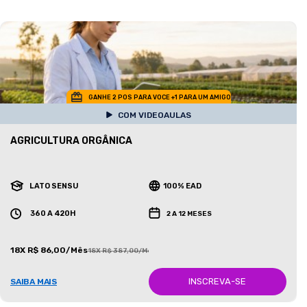
GANHE 2 POS PARA VOCE +1 PARA UM AMIGO
COM VIDEOAULAS
AGRICULTURA ORGÂNICA
LATO SENSU
100% EAD
360 A 420H
2 A 12 MESES
18X R$ 86,00/Mês
18X R$ 387,00/Mês
INSCREVA-SE
SAIBA MAIS