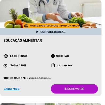
GANHE 2 POS PARA VOCE +1 PARA UM AMIGO
COM VIDEOAULAS
EDUCAÇÃO ALIMENTAR
LATO SENSU
100% EAD
360 A 420H
2 A 12 MESES
18X R$ 86,00/Mês
18X R$ 387,00/Mês
INSCREVA-SE
SAIBA MAIS