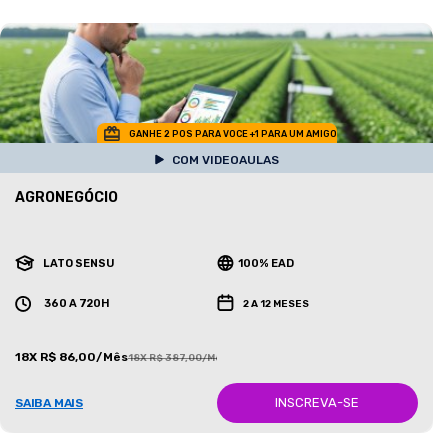
GANHE 2 POS PARA VOCE +1 PARA UM AMIGO
COM VIDEOAULAS
AGRONEGÓCIO
LATO SENSU
100% EAD
360 A 720H
2 A 12 MESES
18X R$ 86,00/Mês
18X R$ 387,00/Mês
INSCREVA-SE
SAIBA MAIS