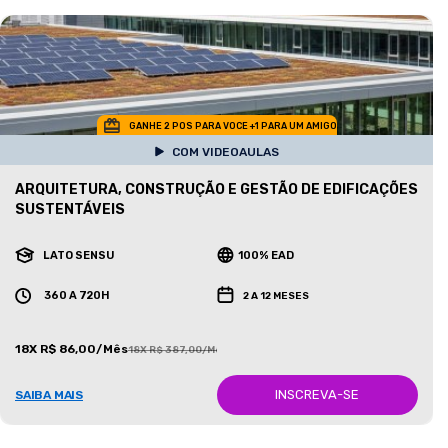
GANHE 2 POS PARA VOCE +1 PARA UM AMIGO
COM VIDEOAULAS
ARQUITETURA, CONSTRUÇÃO E GESTÃO DE EDIFICAÇÕES
SUSTENTÁVEIS
LATO SENSU
100% EAD
360 A 720H
2 A 12 MESES
18X R$ 86,00/Mês
18X R$ 387,00/Mês
INSCREVA-SE
SAIBA MAIS