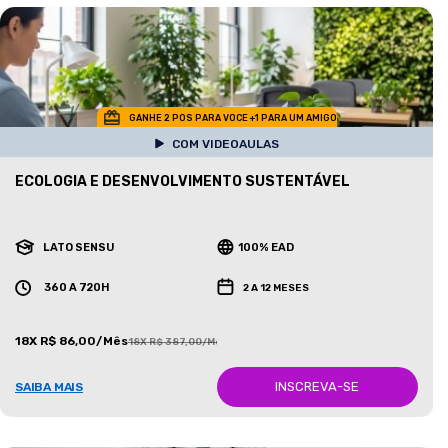
GANHE 2 POS PARA VOCE +1 PARA UM AMIGO
COM VIDEOAULAS
ECOLOGIA E DESENVOLVIMENTO SUSTENTÁVEL
LATO SENSU
100% EAD
360 A 720H
2 A 12 MESES
18X R$ 86,00/Mês
18X R$ 387,00/Mês
INSCREVA-SE
SAIBA MAIS