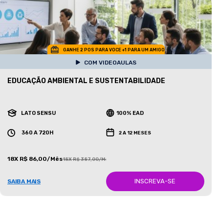
GANHE 2 POS PARA VOCE +1 PARA UM AMIGO
COM VIDEOAULAS
EDUCAÇÃO AMBIENTAL E SUSTENTABILIDADE
LATO SENSU
100% EAD
360 A 720H
2 A 12 MESES
18X R$ 86,00/Mês
18X R$ 387,00/Mês
INSCREVA-SE
SAIBA MAIS