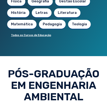
Física
Geografia
Gestão Escolar
História
Letras
Literatura
Matemática
Pedagogia
Teologia
Todos os Cursos de Educação
PÓS-GRADUAÇÃO
EM ENGENHARIA
AMBIENTAL